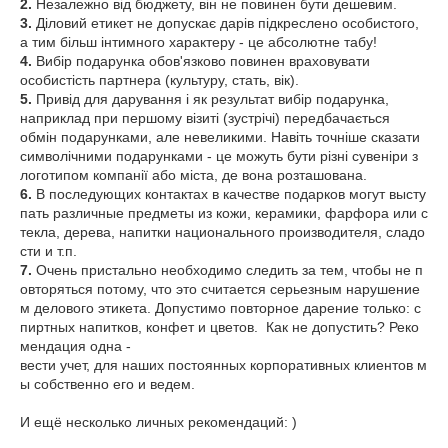
2.
Незалежно від бюджету, він не повинен бути дешевим.
3.
Діловий етикет не допускає дарів підкреслено особистого,
а тим більш інтимного характеру - це абсолютне табу!
4.
Вибір подарунка обов'язково повинен враховувати
особистість партнера (культуру, стать, вік).
5.
Привід для дарування і як результат вибір подарунка,
наприклад при першому візиті (зустрічі) передбачається
обмін подарунками, але невеликими. Навіть точніше сказати
символічними подарунками - це можуть бути різні сувеніри з
логотипом компанії або міста, де вона розташована.
6.
В последующих контактах в качестве подарков могут высту
пать различные предметы из кожи, керамики, фарфора или с
текла, дерева, напитки национального производителя, сладо
сти и т.п.
7.
Очень пристально необходимо следить за тем, чтобы не п
овторяться потому, что это считается серьезным нарушение
м делового этикета. Допустимо повторное дарение только: с
пиртных напитков, конфет и цветов. Как не допустить? Реко
мендация одна -
вести учет, для наших постоянных корпоративных клиентов м
ы собственно его и ведем.
И ещё несколько личных рекомендаций: )