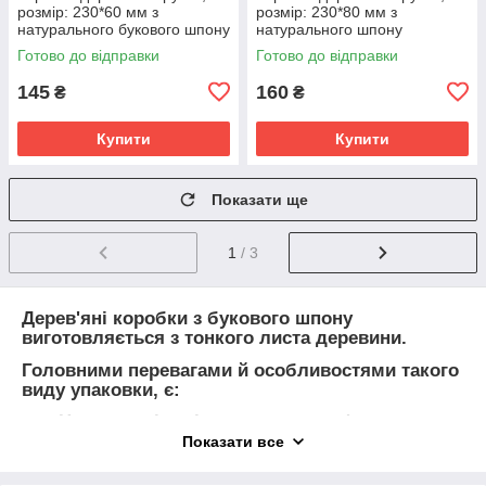
розмір: 230*60 мм з
розмір: 230*80 мм з
натурального букового шпону
натурального шпону
Готово до відправки
Готово до відправки
145
160
₴
₴
Купити
Купити
Показати ще
1
/ 3
Дерев'яні коробки з букового шпону
виготовляється з тонкого листа деревини.
Головними перевагами й особливостями такого
виду упаковки, є:
Натуральність і естетика
, дерев'яна
коробочка привертає увагу до подарунка,
Показати все
товару, сувеніру в першу чергу
натуральністю, безпекою, естетичним