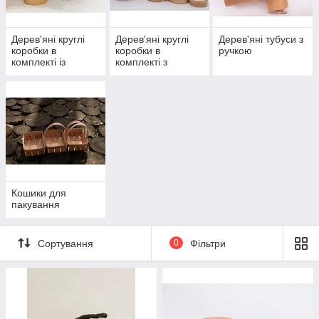
Дерев'яні круглі
Дерев'яні круглі
Дерев'яні тубуси з
коробки в
коробки в
ручкою
комплекті із
комплекті з
суцільною
прозорою
кришкою
кришкою
Кошики для
пакування
Сортування
0
Фільтри