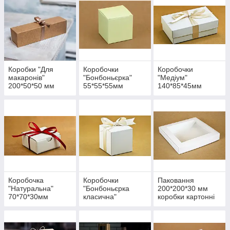
Коробки "Для
Коробочки
Коробочки
макаронів"
"Бонбоньєрка"
"Медіум"
200*50*50 мм
55*55*55мм
140*85*45мм
Коробочка
Коробочки
Паковання
"Натуральна"
"Бонбоньєрка
200*200*30 мм
70*70*30мм
класична"
коробки картонні
75*75*75мм