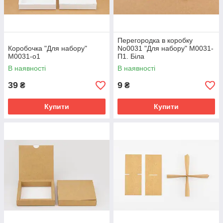
Перегородка в коробку
Коробочка "Для набору"
No0031 "Для набору" М0031-
М0031-о1
П1. Біла
В наявності
В наявності
39
9
₴
₴
Купити
Купити