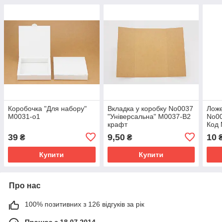
Коробочка "Для набору"
Вкладка у коробку No0037
Ложе
М0031-о1
"Універсальна" М0037-В2
No00
крафт
Код 
Под
39
9,50
10
₴
₴
Купити
Купити
Про нас
100% позитивних з 126 відгуків за рік
Працює з 18.07.2014