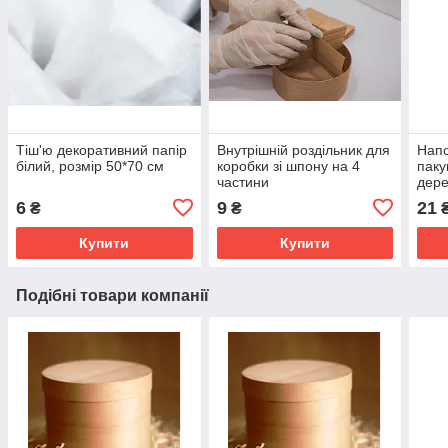
Тіш'ю декоративний папір
Внутрішній роздільник для
Нап
білий, розмір 50*70 см
коробки зі шпону на 4
паку
частини
дере
дере
6
9
21
₴
₴
50 г
Купити
Купити
Подібні товари компанії