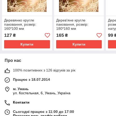
Деревянко кругле
Дерев'яне кругле
Дере
паковання, розмір:
паковання, розмір:
розм
160*100 мм
180*160 мм
нату
шпо
127
165
99
₴
₴
Купити
Купити
Про нас
100% позитивних з 126 відгуків за рік
Працює з 18.07.2014
м. Умань
ул. Костельная, 6, Умань, Україна
Контакти
Сьогодні працює з 11:00 до 17:00
Показати весь графік роботи