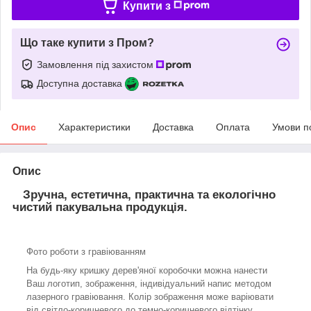
Купити з
Що таке купити з Пром?
Замовлення під захистом
Доступна доставка
Опис
Характеристики
Доставка
Оплата
Умови п
Опис
Зручна, естетична, практична та екологічно
чистий пакувальна продукція.
Фото роботи з гравіюванням
На будь-яку кришку дерев'яної коробочки можна нанести
Ваш логотип, зображення, індивідуальний напис методом
лазерного гравіювання. Колір зображення може варіювати
від світло-коричневого до темно-коричневого відтінку.