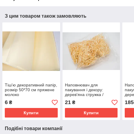
З цим товаром також замовляють
Тіш'ю декоративний папір,
Наповнювач для
Нап
розмір 50*70 см пряжене
пакування і декору:
паку
молоко
дерев'яна стружка /
дере
дерев'яна вовна/, фасовка
дере
6
21
185
₴
₴
50 грам
1 кг
Купити
Купити
Подібні товари компанії