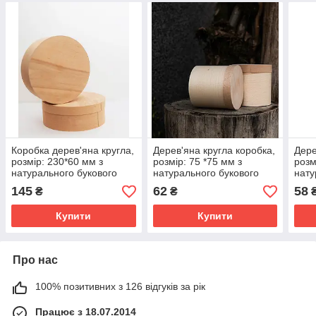
Коробка дерев'яна кругла,
Дерев'яна кругла коробка,
Дере
розмір: 230*60 мм з
розмір: 75 *75 мм з
розм
натурального букового
натурального букового
нату
шпону
шпону
шпо
145
62
58
₴
₴
Купити
Купити
Про нас
100% позитивних з 126 відгуків за рік
Працює з 18.07.2014