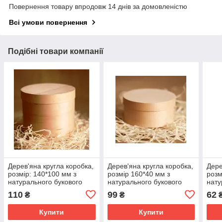
Повернення товару впродовж 14 днів за домовленістю
Всі умови повернення
Подібні товари компанії
Дерев'яна кругла коробка,
Дерев'яна кругла коробка,
Дере
розмір: 140*100 мм з
розмір 160*40 мм з
розм
натурального букового
натурального букового
нату
шпону
шпону М00-КР16040
шпо
110
99
62
₴
₴
Купити
Купити