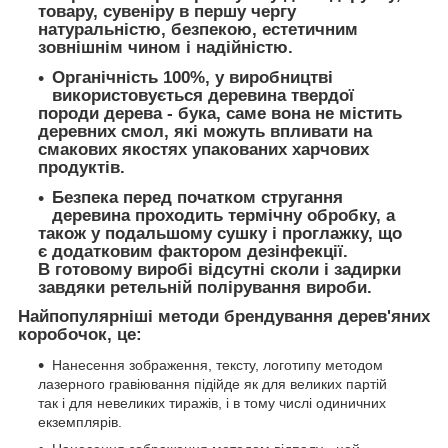
товару, сувеніру в першу чергу
натуральністю, безпекою, естетичним
зовнішнім чином і надійністю.
Органічність 100%,
у виробництві
використовується деревина твердої
породи дерева - бука, саме вона не містить
деревних смол, які можуть впливати на
смакових якостях упакованих харчових
продуктів.
Безпека
перед початком стругання
деревина проходить термічну обробку, а
також у подальшому сушку і проглажку, що
є додатковим фактором дезінфекції.
В готовому виробі відсутні сколи і задирки
завдяки ретельній полірування вироби.
Найпопулярніші методи брендування дерев'яних
коробочок, це:
Нанесення зображення, тексту, логотипу методом
лазерного гравіювання підійде як для великих партій
так і для невеликих тиражів, і в тому числі одиничних
екземплярів.