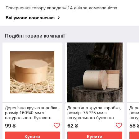
Повернення товару впродовж 14 днів за домовленістю
Всі умови повернення
Подібні товари компанії
Дерев'яна кругла коробка,
Дерев'яна кругла коробка,
Дере
розмір 160*40 мм з
розмір: 75 *75 мм з
розм
натурального букового
натурального букового
нату
шпону М00-КР16040
шпону
шпо
99
62
58
₴
₴
Купити
Купити