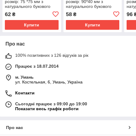
розмір: 75 *75 мм з
розмір: 90*40 мм з
розм
натурального букового
натурального букового
нату
шпону
шпону
шпо
62
58
96
₴
₴
Купити
Купити
Про нас
100% позитивних з 126 відгуків за рік
Працює з 18.07.2014
м. Умань
ул. Костельная, 6, Умань, Україна
Контакти
Сьогодні працює з 09:00 до 19:00
Показати весь графік роботи
Про нас