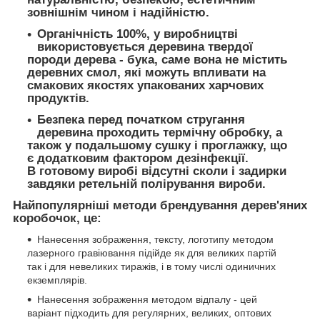
зовнішнім чином і надійністю.
Органічність 100%,
у виробництві
використовується деревина твердої
породи дерева - бука, саме вона не містить
деревних смол, які можуть впливати на
смакових якостях упакованих харчових
продуктів.
Безпека
перед початком стругання
деревина проходить термічну обробку, а
також у подальшому сушку і проглажку, що
є додатковим фактором дезінфекції.
В готовому виробі відсутні сколи і задирки
завдяки ретельній полірування вироби.
Найпопулярніші методи брендування дерев'яних
коробочок, це:
Нанесення зображення, тексту, логотипу методом
лазерного гравіювання підійде як для великих партій
так і для невеликих тиражів, і в тому числі одиничних
екземплярів.
Нанесення зображення методом відпалу - цей
варіант підходить для регулярних, великих, оптових