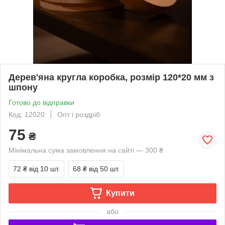
Дерев'яна кругла коробка, розмір 120*20 мм з
шпону
Готово до відправки
Код: 12020
Опт і роздріб
75
₴
Мінімальна сума замовлення на сайті — 300 ₴
72 ₴
від 10 шт.
68 ₴
від 50 шт.
Купити
або