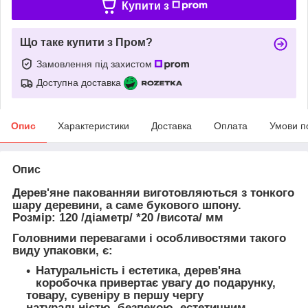
Купити з
Що таке купити з Пром?
Замовлення під захистом
Доступна доставка
Опис
Характеристики
Доставка
Оплата
Умови п
Опис
Дерев'яне пакованняи виготовляються з тонкого
шару деревини, а саме букового шпону.
Розмір: 120 /діаметр/ *20 /висота/ мм
Головними перевагами і особливостями такого
виду упаковки, є:
Натуральність і естетика
, дерев'яна
коробочка привертає увагу до подарунку,
товару, сувеніру в першу чергу
натуральністю, безпекою, естетичним