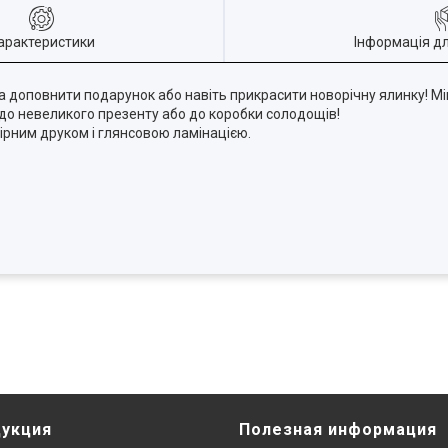
арактеристики
Інформація д
доповнити подарунок або навіть прикрасити новорічну ялинку! Міні
до невеликого презенту або до коробки солодощів!
лірним друком і глянсовою ламінацією.
дукция
Полезная информация