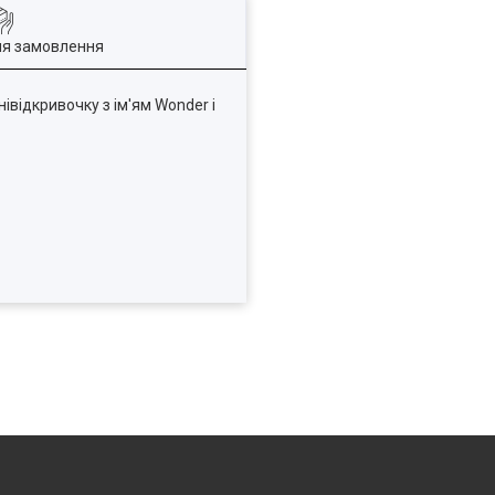
ля замовлення
відкривочку з ім'ям Wonder і