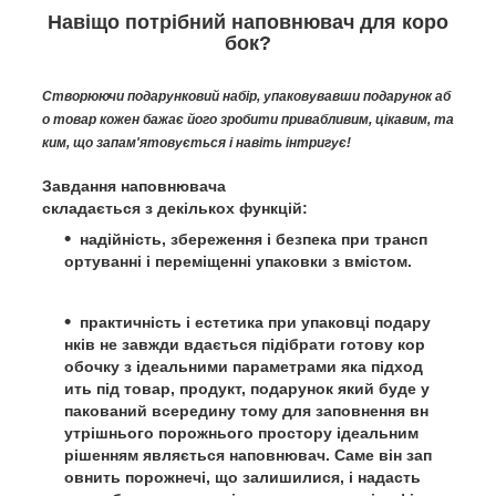
Навіщо потрібний наповнювач для коро
бок?
Створюючи подарунковий набір, упаковувавши подарунок аб
о товар кожен бажає його зробити привабливим, цікавим, та
ким, що запам'ятовується і навіть інтригує!
Завдання наповнювача
складається з декількох функцій:
надійність, збереження і безпека при трансп
ортуванні і переміщенні упаковки з вмістом.
практичність і естетика при упаковці подару
нків не завжди вдається підібрати готову кор
обочку з ідеальними параметрами яка підход
ить під товар, продукт, подарунок який буде у
пакований всередину тому для заповнення вн
утрішнього порожнього простору ідеальним
рішенням являється наповнювач. Саме він зап
овнить порожнечі, що залишилися, і надасть