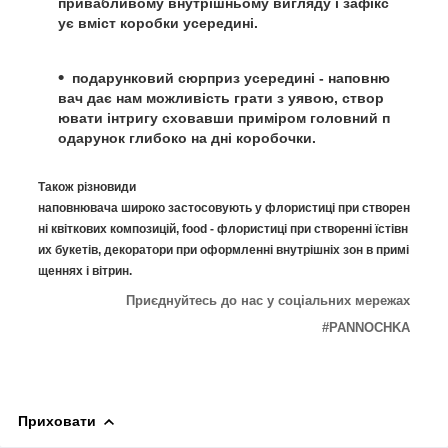
привабливому внутрішньому вигляду і зафікс
ує вміст коробки усередині.
подарунковий сюрприз усередині - наповню
вач дає нам можливість грати з уявою, створ
ювати інтригу сховавши приміром головний п
одарунок глибоко на дні коробочки.
Також різновиди
наповнювача широко застосовують у флористиці при створен
ні квіткових композицій, food - флористиці при створенні їстівн
их букетів, декоратори при оформленні внутрішніх зон в примі
щеннях і вітрин.
Приєднуйтесь до нас у соціальних мережах
#PANNOCHKA
Приховати