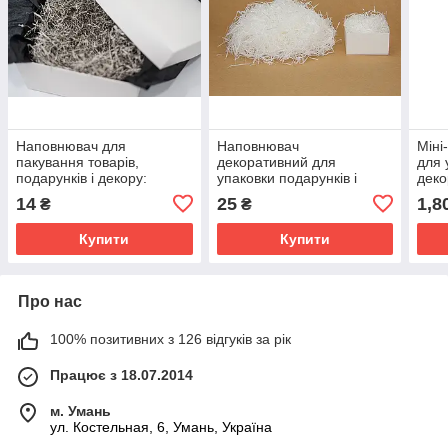
Наповнювач для
Наповнювач
Міні
пакування товарів,
декоративний для
для 
подарунків і декору:
упаковки подарунків і
деко
паперовий газетний, 25
товарів : паперовий, білий
шт
14
25
1,8
₴
₴
грамів
25 грам /упаковка/
Купити
Купити
Про нас
100% позитивних з 126 відгуків за рік
Працює з 18.07.2014
м. Умань
ул. Костельная, 6, Умань, Україна