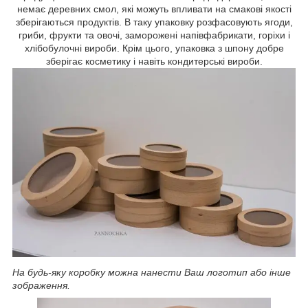
немає деревних смол, які можуть впливати на смакові якості
зберігаються продуктів. В таку упаковку розфасовують ягоди,
гриби, фрукти та овочі, заморожені напівфабрикати, горіхи і
хлібобулочні вироби. Крім цього, упаковка з шпону добре
зберігає косметику і навіть кондитерські вироби.
На будь-яку коробку можна нанести Ваш логотип або інше
зображення.