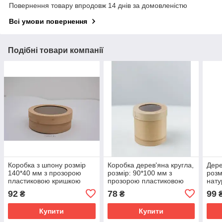
Повернення товару впродовж 14 днів за домовленістю
Всі умови повернення
Подібні товари компанії
Коробка з шпону розмір
Коробка дерев'яна кругла,
Дере
140*40 мм з прозорою
розмір: 90*100 мм з
розм
пластиковою кришкою
прозорою пластиковою
нату
М00-КР 16/8
кришкою М00-КР901008
шпо
92
78
99
₴
₴
Купити
Купити