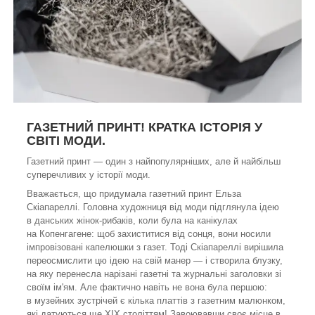
ГАЗЕТНИЙ ПРИНТ! КРАТКА ІСТОРІЯ У
СВІТІ МОДИ.
Газетний принт — один з найпопулярніших, але й найбільш
суперечливих у історії моди.
Вважається, що придумала газетний принт Ельза
Скіапареллі. Головна художниця від моди підглянула ідею
в данських жінок-рибаків, коли була на канікулах
на Копенгагене: щоб захиститися від сонця, вони носили
імпровізовані капелюшки з газет. Тоді Скіапареллі вирішила
переосмислити цю ідею на свій манер — і створила блузку,
на яку перенесла нарізані газетні та журнальні заголовки зі
своїм ім'ям. Але фактично навіть не вона була першою:
в музейних зустрічей є кілька платтів з газетним малюнком,
які датуються ще XIX століттям! Завоювавши своє місце в