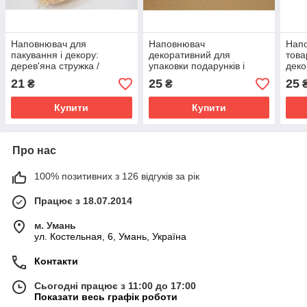
Наповнювач для
Наповнювач
Напо
пакування і декору:
декоративний для
това
дерев'яна стружка /
упаковки подарунків і
деко
дерев'яна вовна/, фасовка
товарів : паперовий, білий
25 г
21
25
25
₴
₴
50 грам
25 грам /упаковка/
Купити
Купити
Про нас
100% позитивних з 126 відгуків за рік
Працює з 18.07.2014
м. Умань
ул. Костельная, 6, Умань, Україна
Контакти
Сьогодні працює з 11:00 до 17:00
Показати весь графік роботи