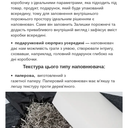
коробочку з ідеальними параметрами, яка підходить під
товар, продукт, подарунок, який буде упакований
всередину, тому для заповнення внутрішнього
порожнього простору ідеальним рішенням є
наповнювач. Саме він заповнить Залишки порожнечі та
додасть привабливого внутрішній вигляд і зафіксує вміст
коробки всередині.
подарунковий сюрприз усередині —
наповнювач
дає нам можливість грати з уявою, створювати інтригу,
сховавши, наприклад, головний подарунок глибоко на
дні коробочки.
Текстура цього типу наповнювача:
паперова,
виготовлений з
газетної паперу. Паперовий наповнювач має м'якшу та
легшу текстуру проти дерев'яного.