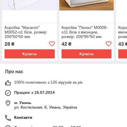
Коробка "Macaron"
Коробка "Пенал" М0008-
Коро
М0052-о1 біла, розмір:
о11 біла з віконцем,
віко
200*50*50 мм
розмір: 200*95*50 мм
розм
28
42
43
₴
₴
Купити
Купити
Про нас
100% позитивних з 126 відгуків за рік
Працює з 18.07.2014
м. Умань
ул. Костельная, 6, Умань, Україна
Контакти