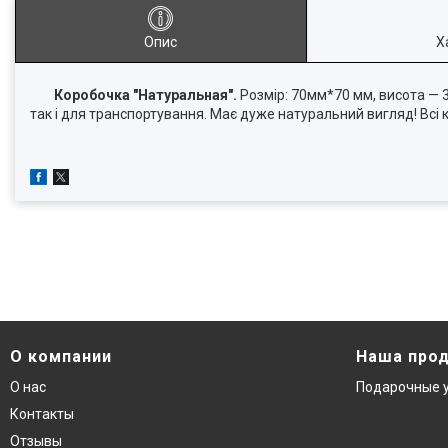
Опис
Х
Коробочка "Натуральная".
Розмір: 70мм*70 мм, висота — 3
так і для транспортування. Має дуже натуральний вигляд! Всі 
О компании
Наша про
О нас
Подарочные 
Контакты
Отзывы