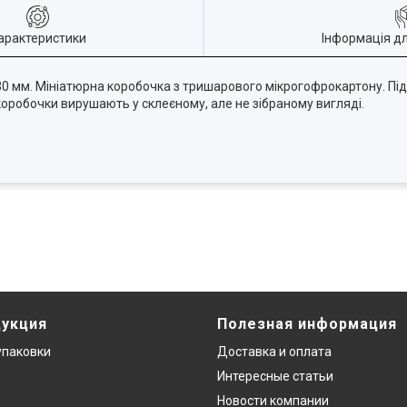
арактеристики
Інформація д
0 мм. Мініатюрна коробочка з тришарового мікрогофрокартону. Підх
коробочки вирушають у склеєному, але не зібраному вигляді.
дукция
Полезная информация
упаковки
Доставка и оплата
Интересные статьи
Новости компании