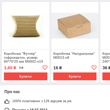
Коробочка "Футляр"
Коробочка "Натуральная"
Коро
гофрокартон, розмір:
М0013-о8
М003
60*75*25 мм М0002-о19
240*
3,60
16
36
₴
₴
9 ₴
Купити
Купити
Про нас
100% позитивних з 126 відгуків за рік
Працює з 18.07.2014