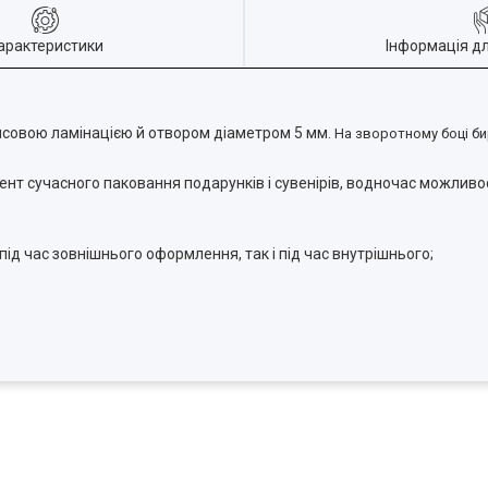
арактеристики
Інформація д
янсовою ламінацією й отвором діаметром 5 мм.
На зворотному боці б
ент сучасного паковання подарунків і сувенірів, водночас можливос
ід час зовнішнього оформлення, так і під час внутрішнього;