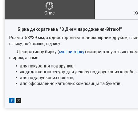
Опис
Х
Бірка декоративна "З Днем народження-Вітаю!"
Розмір: 58*39 мм, з одностороннім повноколірним друком, гл
напису, побажання, підпису.
Декоративну бирку (
міні листівку
) використовують як елем
широкі, а саме:
для пакування подарунків;
як додаткові аксесуар для декору подарункових коробок п
для подарункових пакетів;
для оформлення квіткових композицій та букетів.