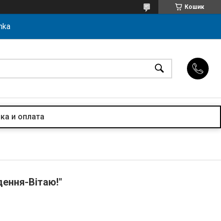
Кошик
hka
ка и оплата
дення-Вітаю!"