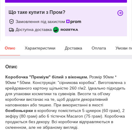
Що таке купити з Пром?
Замовлення під захистом
Доступна доставка
Опис
Характеристики
Доставка
Оплата
Умови п
Опис
Коробочка "Преміум" білий з віконцем.
Розмір 90мм *
90мм * 50мм. Конструкція: "сірникова коробка". Виготовлена з
крейдованого картону щільністю 260 г/м2. Ідеально підходить
для упаковки косметики та сувенірів. Висоти та об'єму
коробочки вистачає на те, щоб додати декоративний
наповнювач або тишею.
При використанні в якості
бонбоньєрки
в
коробочку поміститься 5 цукерок (60 грам), 2
зефіру (80 грам) або 6 тістечок Macaron (75 грам).
Коробочка
продається без декору.
Всі коробочки відправляються в
склеенном, але не зібраному вигляді.