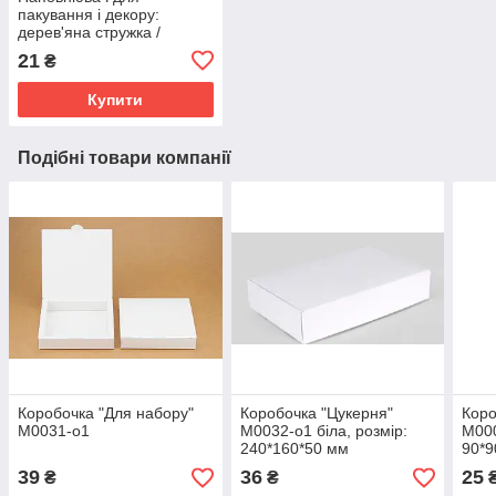
пакування і декору:
дерев'яна стружка /
дерев'яна вовна/, фасовка
21
₴
50 грам
Купити
Подібні товари компанії
Коробочка "Для набору"
Коробочка "Цукерня"
Коро
М0031-о1
М0032-о1 біла, розмір:
М000
240*160*50 мм
90*9
39
36
25
₴
₴