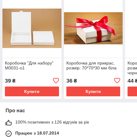
Коробочка "Для набору"
Коробочка для прикрас,
Коро
М0031-о1
розмір: 70*70*30 мм біла
розм
чорн
пор
39
36
44
₴
₴
Купити
Купити
Про нас
100% позитивних з 126 відгуків за рік
Працює з 18.07.2014