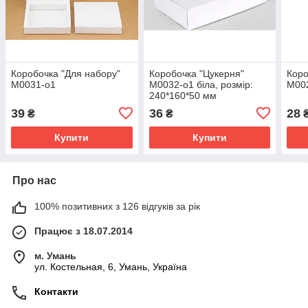
Коробочка "Для набору"
Коробочка "Цукерня"
Коро
М0031-о1
М0032-о1 біла, розмір:
М00
240*160*50 мм
39
36
28
₴
₴
Купити
Купити
Про нас
100% позитивних з 126 відгуків за рік
Працює з 18.07.2014
м. Умань
ул. Костельная, 6, Умань, Україна
Контакти