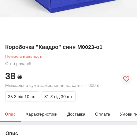
Коробочка "Квадро" синя М0023-о1
Немає в наявності
Опт і роздріб
38
₴
Мінімальна сума замовлення на сайті — 300 ₴
35 ₴
від 10 шт.
31 ₴
від 30 шт.
Опис
Характеристики
Доставка
Оплата
Умови п
Опис