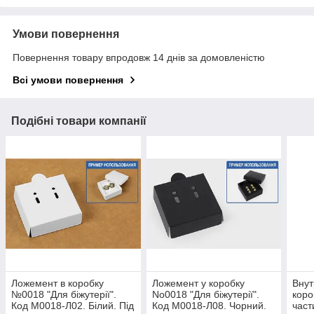
Умови повернення
Повернення товару впродовж 14 днів за домовленістю
Всі умови повернення
Подібні товари компанії
Ложемент в коробку
Ложемент у коробку
Внут
№0018 "Для біжутерії".
No0018 "Для біжутерії".
коро
Код М0018-Л02. Білий. Під
Код М0018-Л08. Чорний.
част