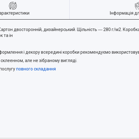
арактеристики
Інформація д
 Картон двосторонній, дизайнерський. Щільність ― 280 г/м2. Короб
к та ін
я оформлення і декору всередині коробки рекомендуємо використов
склеенном, але не зібраному вигляді.
 послугу
повного складання