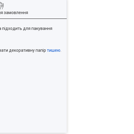
ля замовлення
ка підходить для пакування
увати декоративну папір
тишею
.