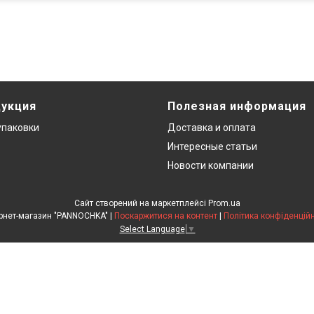
дукция
Полезная информация
упаковки
Доставка и оплата
Интересные статьи
Новости компании
Сайт створений на маркетплейсі
Prom.ua
Інтернет-магазин "PANNOCHKA" |
Поскаржитися на контент
|
Політика конфіденційн
Select Language
▼