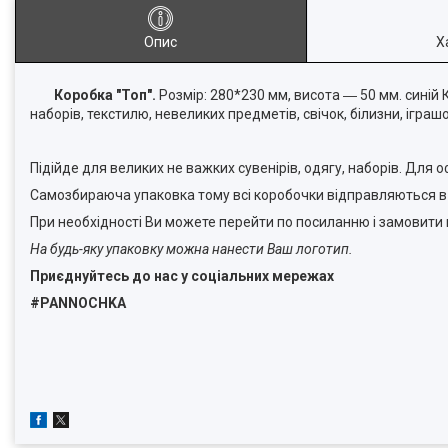
Опис
Х
Коробка "Топ".
Розмір: 280*230 мм, висота ― 50 мм. синій
наборів, текстилю, невеликих предметів, свічок, білизни, іграшо
Підійде для великих не важких сувенірів, одягу, наборів. Дл
Самозбираюча упаковка тому всі коробочки відправляються в 
При необхідності Ви можете перейти по посиланню і замовити
На будь-яку упаковку можна нанести Ваш логотип.
Приєднуйтесь до нас у соціальних мережах
#PANNOCHKA