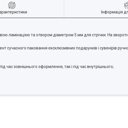
арактеристики
Інформація д
совою ламінацією та отвором діаметром 5 мм для стрічки. На зворот
нт сучасного паковання ексклюзивних подарунків і сувенірів ручно
ід час зовнішнього оформлення, так і під час внутрішнього;