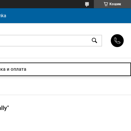
Кошик
hka
ка и оплата
lly"