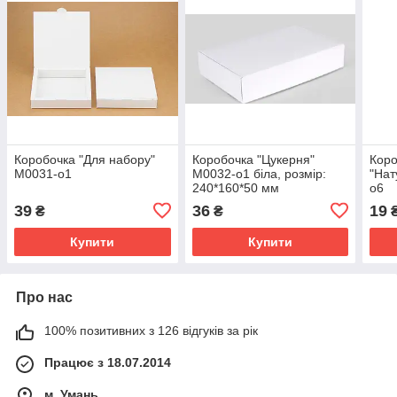
Коробочка "Для набору"
Коробочка "Цукерня"
Коро
М0031-о1
М0032-о1 біла, розмір:
"Нат
240*160*50 мм
о6
39
36
19
₴
₴
Купити
Купити
Про нас
100% позитивних з 126 відгуків за рік
Працює з 18.07.2014
м. Умань